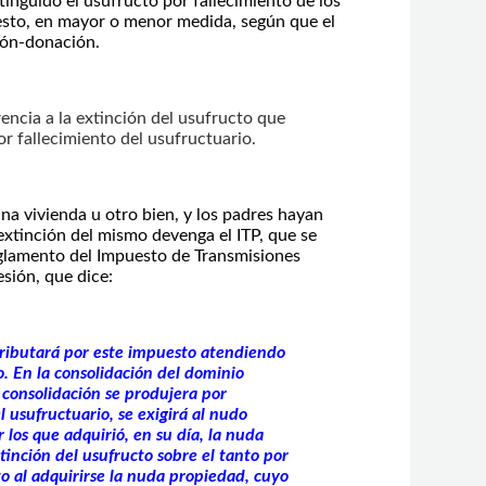
tinguido el usufructo por fallecimiento de los
uesto, en mayor o menor medida, según que el
ión-donación.
encia a la extinción del usufructo que
r fallecimiento del usufructuario.
na vivienda u otro bien, y los padres hayan
extinción del mismo devenga el ITP, que se
Reglamento del Impuesto de Transmisiones
esión, que dice:
 tributará por este impuesto atendiendo
o. En la consolidación del dominio
consolidación se produjera por
 usufructuario, se exigirá al nudo
 los que adquirió, en su día, la nuda
tinción del usufructo sobre el tanto por
to al adquirirse la nuda propiedad, cuyo