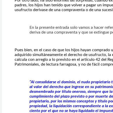
Por otro lado, ha sido enormes las sorpresas, cuando ex
padres, los hijos han tenido que volver a pagar un imp
usufructo derivase de una compraventa o de una suces
En la presente entrada solo vamos a hacer refer
deriva de una compraventa y que se extingue po
Pues bien, en el caso de que los hijos hayan comprado u
adquirido simultáneamente el derecho de usufructo, la 
calcula con arreglo a lo previsto en el artículo 42 del 
Patrimoniales, de lectura farragosa, y no de fácil compr
“Al consolidarse el dominio, el nudo propietario
al valor del derecho que ingrese en su patrimoni
desmembrado por título oneroso, siempre que la 
cumplimiento del plazo previsto o por muerte del
propietario, por los mismos conceptos y título por
propiedad, la liquidación correspondiente a la ex
ciento por el que no se haya liquidado el impues