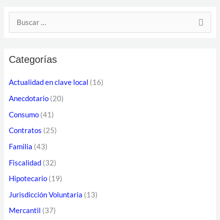
D
B
i
u
r
s
e
Categorías
c
c
a
Actualidad en clave local
(16)
c
r
Anecdotario
(20)
i
p
ó
Consumo
(41)
o
n
Contratos
(25)
r
d
Familia
(43)
:
e
Fiscalidad
(32)
c
Hipotecario
(19)
o
Jurisdicción Voluntaria
(13)
r
Mercantil
(37)
r