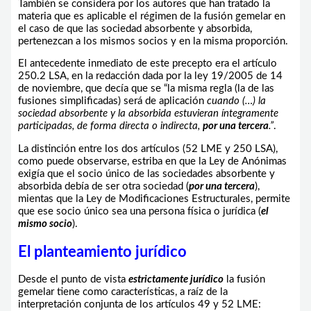
También se considera por los autores que han tratado la
materia que es aplicable el régimen de la fusión gemelar en
el caso de que las sociedad absorbente y absorbida,
pertenezcan a los mismos socios y en la misma proporción.
El antecedente inmediato de este precepto era el artículo
250.2 LSA, en la redacción dada por la ley 19/2005 de 14
de noviembre, que decía que se “la misma regla (la de las
fusiones simplificadas) será de aplicación
cuando (…) la
sociedad absorbente y la absorbida estuvieran íntegramente
participadas, de forma directa o indirecta,
por una tercera
.”
.
La distinción entre los dos artículos (52 LME y 250 LSA),
como puede observarse, estriba en que la Ley de Anónimas
exigía que el socio único de las sociedades absorbente y
absorbida debía de ser otra sociedad (
por una tercera
),
mientas que la Ley de Modificaciones Estructurales, permite
que ese socio único sea una persona física o jurídica (
el
mismo socio
).
El planteamiento jurídico
Desde el punto de vista
estrictamente jurídico
la fusión
gemelar tiene como características, a raíz de la
interpretación conjunta de los artículos 49 y 52 LME: