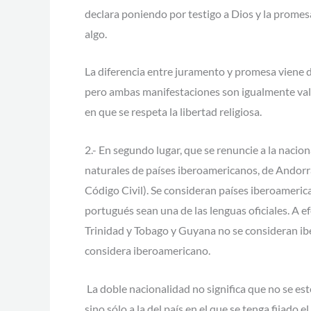
declara poniendo por testigo a Dios y la promes
algo.
La diferencia entre juramento y promesa viene de
pero ambas manifestaciones son igualmente val
en que se respeta la libertad religiosa.
2.- En segundo lugar, que se renuncie a la nacio
naturales de países iberoamericanos, de Andorra,
Código Civil). Se consideran países iberoamerica
portugués sean una de las lenguas oficiales. A ef
Trinidad y Tobago y Guyana no se consideran ib
considera iberoamericano.
La doble nacionalidad no significa que no se es
sino sólo a la del país en el que se tenga fijado e