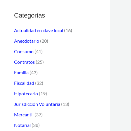
a
i
r
Categorías
ó
p
n
Actualidad en clave local
(16)
o
d
Anecdotario
(20)
r
e
Consumo
(41)
:
c
o
Contratos
(25)
r
Familia
(43)
r
Fiscalidad
(32)
e
Hipotecario
(19)
o
Jurisdicción Voluntaria
(13)
e
Mercantil
(37)
l
Notarial
(38)
e