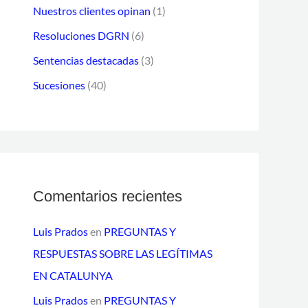
Nuestros clientes opinan
(1)
c
t
Resoluciones DGRN
(6)
r
Sentencias destacadas
(3)
ó
Sucesiones
(40)
n
i
c
o
Comentarios recientes
Luis Prados
en
PREGUNTAS Y
RESPUESTAS SOBRE LAS LEGÍTIMAS
EN CATALUNYA
Luis Prados
en
PREGUNTAS Y