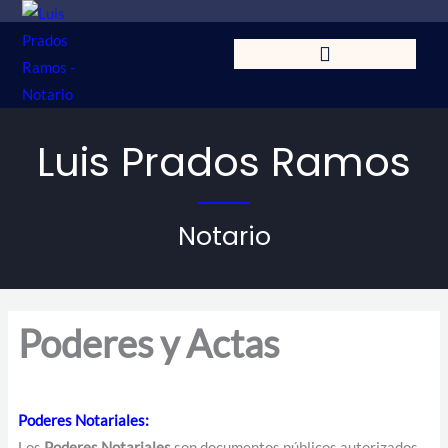
Ir
al
contenido
Luis Prados Ramos
Notario
Poderes y Actas
Poderes Notariales
:
Los
Poderes Notariales
son documentos públicos autorizados