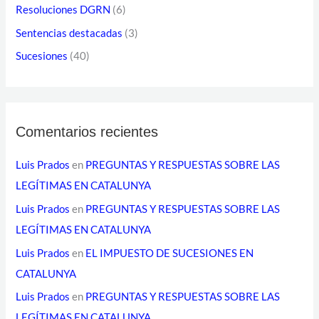
e
Resoluciones DGRN
(6)
c
Sentencias destacadas
(3)
t
Sucesiones
(40)
r
ó
n
i
Comentarios recientes
c
Luis Prados
en
PREGUNTAS Y RESPUESTAS SOBRE LAS
o
LEGÍTIMAS EN CATALUNYA
Luis Prados
en
PREGUNTAS Y RESPUESTAS SOBRE LAS
LEGÍTIMAS EN CATALUNYA
Luis Prados
en
EL IMPUESTO DE SUCESIONES EN
CATALUNYA
Luis Prados
en
PREGUNTAS Y RESPUESTAS SOBRE LAS
LEGÍTIMAS EN CATALUNYA