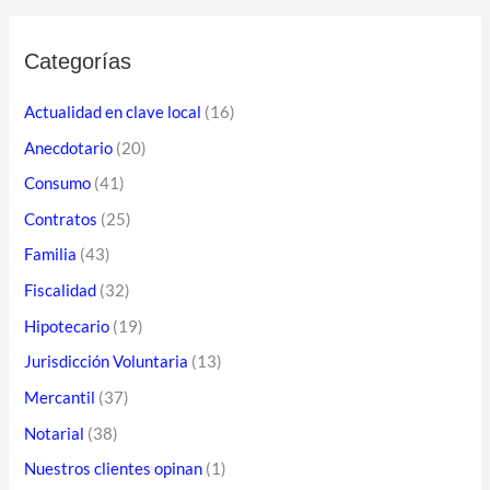
s
c
c
c
Categorías
a
i
r
Actualidad en clave local
(16)
ó
p
Anecdotario
(20)
n
o
d
Consumo
(41)
r
e
Contratos
(25)
:
c
Familia
(43)
o
Fiscalidad
(32)
r
Hipotecario
(19)
r
Jurisdicción Voluntaria
(13)
e
Mercantil
(37)
o
Notarial
(38)
e
l
Nuestros clientes opinan
(1)