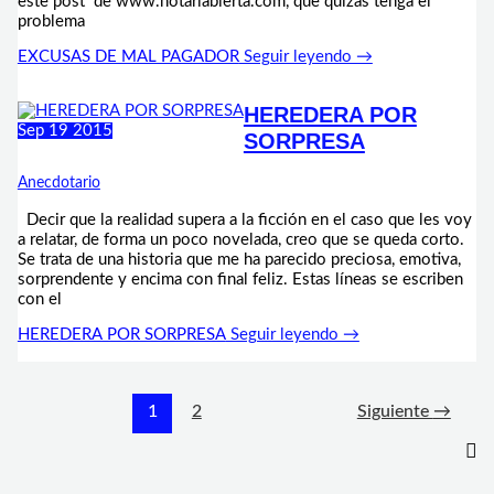
este post de www.notaríabierta.com, que quizás tenga el
problema
EXCUSAS DE MAL PAGADOR
Seguir leyendo →
HEREDERA POR
Sep
19
2015
SORPRESA
Anecdotario
Decir que la realidad supera a la ficción en el caso que les voy
a relatar, de forma un poco novelada, creo que se queda corto.
Se trata de una historia que me ha parecido preciosa, emotiva,
sorprendente y encima con final feliz. Estas líneas se escriben
con el
HEREDERA POR SORPRESA
Seguir leyendo →
1
2
Siguiente
→