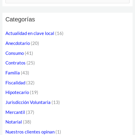
i
u
r
s
e
Categorías
c
c
a
Actualidad en clave local
(16)
c
r
Anecdotario
(20)
i
p
ó
Consumo
(41)
o
n
Contratos
(25)
r
d
Familia
(43)
:
e
Fiscalidad
(32)
c
Hipotecario
(19)
o
Jurisdicción Voluntaria
(13)
r
Mercantil
(37)
r
Notarial
(38)
e
o
Nuestros clientes opinan
(1)