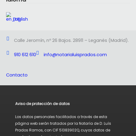
English
Calle Jeromín, nº 26 Bajos. 28911 – Leganés (Madrid).
910 612 610
info@notarialuisprados.com
Contacto
Aviso de protección de datos
Los datos personales facilitados a través de esta
página web serán tratados por la Notaría de D. Luís
Prados Ramos, con CIF 51383902Q, cuyos datos de