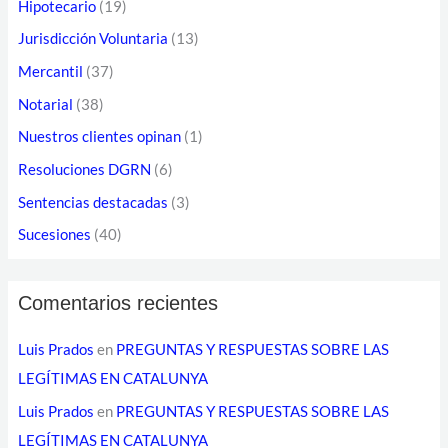
Hipotecario
(19)
o
Jurisdicción Voluntaria
(13)
r
Mercantil
(37)
r
Notarial
(38)
e
o
Nuestros clientes opinan
(1)
e
Resoluciones DGRN
(6)
l
Sentencias destacadas
(3)
e
Sucesiones
(40)
c
t
Comentarios recientes
r
ó
Luis Prados
en
PREGUNTAS Y RESPUESTAS SOBRE LAS
n
LEGÍTIMAS EN CATALUNYA
i
Luis Prados
en
PREGUNTAS Y RESPUESTAS SOBRE LAS
c
LEGÍTIMAS EN CATALUNYA