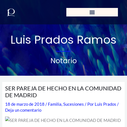
Ir
al
contenido
Luis Prados Ramos
Notario
SER PAREJA DE HECHO EN LA COMUNIDAD
DE MADRID
18 de marzo de 2018
/
Familia
,
Sucesiones
/ Por
Luis Prados
/
Deja un comentario