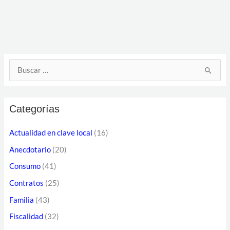
D
B
i
u
r
s
e
Categorías
c
c
a
Actualidad en clave local
(16)
c
r
Anecdotario
(20)
i
p
ó
Consumo
(41)
o
n
Contratos
(25)
r
d
Familia
(43)
:
e
Fiscalidad
(32)
c