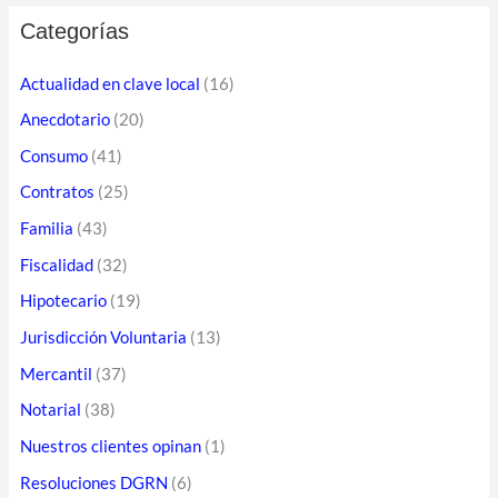
s
e
Categorías
c
c
a
Actualidad en clave local
(16)
c
r
Anecdotario
(20)
i
p
ó
Consumo
(41)
o
n
Contratos
(25)
r
d
Familia
(43)
:
e
Fiscalidad
(32)
c
Hipotecario
(19)
o
Jurisdicción Voluntaria
(13)
r
Mercantil
(37)
r
Notarial
(38)
e
o
Nuestros clientes opinan
(1)
e
Resoluciones DGRN
(6)