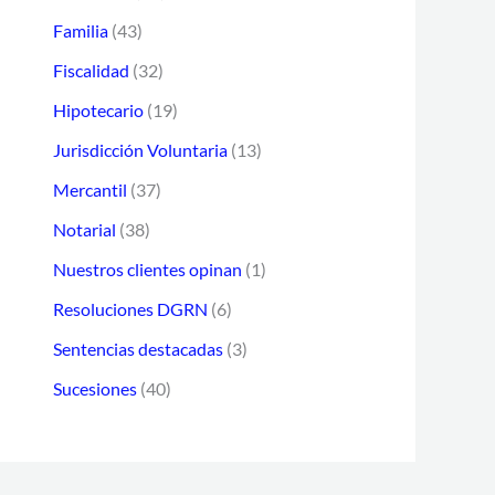
r
Familia
(43)
r
Fiscalidad
(32)
e
Hipotecario
(19)
o
Jurisdicción Voluntaria
(13)
e
Mercantil
(37)
l
Notarial
(38)
e
Nuestros clientes opinan
(1)
c
t
Resoluciones DGRN
(6)
r
Sentencias destacadas
(3)
ó
Sucesiones
(40)
n
i
c