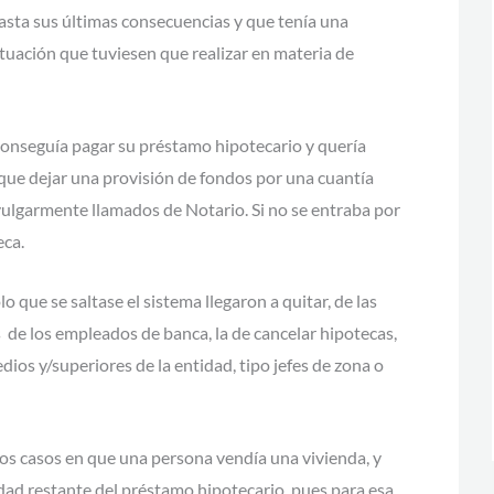
asta sus últimas consecuencias y que tenía una
tuación que tuviesen que realizar en materia de
conseguía pagar su préstamo hipotecario y quería
 que dejar una provisión de fondos por una cuantía
 vulgarmente llamados de Notario. Si no se entraba por
eca.
 que se saltase el sistema llegaron a quitar, de las
s de los empleados de banca, la de cancelar hipotecas,
s y/superiores de la entidad, tipo jefes de zona o
os casos en que una persona vendía una vivienda, y
idad restante del préstamo hipotecario, pues para esa