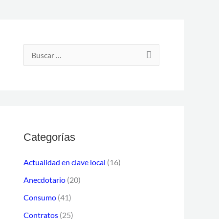
D
i
B
r
u
e
s
c
c
c
a
i
r
Categorías
ó
p
n
Actualidad en clave local
(16)
o
d
Anecdotario
(20)
r
e
Consumo
(41)
:
c
o
Contratos
(25)