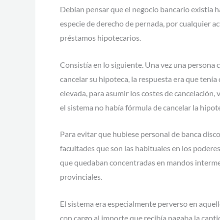
Debían pensar que el negocio bancario existía h
especie de derecho de pernada, por cualquier ac
préstamos hipotecarios.
Consistía en lo siguiente. Una vez una persona 
cancelar su hipoteca, la respuesta era que tenía
elevada, para asumir los costes de cancelación,
el sistema no había fórmula de cancelar la hipot
Para evitar que hubiese personal de banca díscolo
facultades que son las habituales en los podere
que quedaban concentradas en mandos intermedio
provinciales.
El sistema era especialmente perverso en aquell
con cargo al importe que recibía pagaba la cant