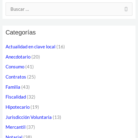
D
B
i
u
r
s
e
Categorías
c
c
a
Actualidad en clave local
(16)
c
r
Anecdotario
(20)
i
p
ó
Consumo
(41)
o
n
Contratos
(25)
r
d
Familia
(43)
:
e
Fiscalidad
(32)
c
Hipotecario
(19)
o
Jurisdicción Voluntaria
(13)
r
Mercantil
(37)
r
Notarial
(38)
e