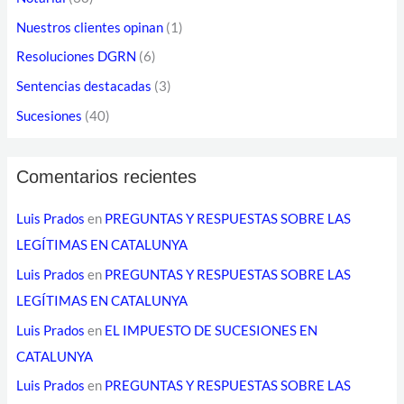
o
Nuestros clientes opinan
(1)
e
Resoluciones DGRN
(6)
l
Sentencias destacadas
(3)
e
Sucesiones
(40)
c
t
Comentarios recientes
r
ó
Luis Prados
en
PREGUNTAS Y RESPUESTAS SOBRE LAS
n
LEGÍTIMAS EN CATALUNYA
i
Luis Prados
en
PREGUNTAS Y RESPUESTAS SOBRE LAS
c
LEGÍTIMAS EN CATALUNYA
o
Luis Prados
en
EL IMPUESTO DE SUCESIONES EN
CATALUNYA
Luis Prados
en
PREGUNTAS Y RESPUESTAS SOBRE LAS