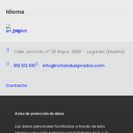
Idioma
English
Calle Jeromín, nº 26 Bajos. 28911 – Leganés (Madrid).
910 612 610
info@notarialuisprados.com
Contacto
Aviso de protección de datos
Los datos personales facilitados a través de esta
página web serán tratados por la Notaría de D. Luís