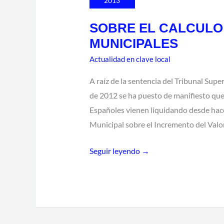
2013
DE
SOBRE EL CALCULO 
LAS
MUNICIPALES
PLUSVALIAS
MUNICIPALES
Actualidad en clave local
A raíz de la sentencia del Tribunal Supe
de 2012 se ha puesto de manifiesto que
Españoles vienen liquidando desde hac
Municipal sobre el Incremento del Valor
Seguir leyendo →