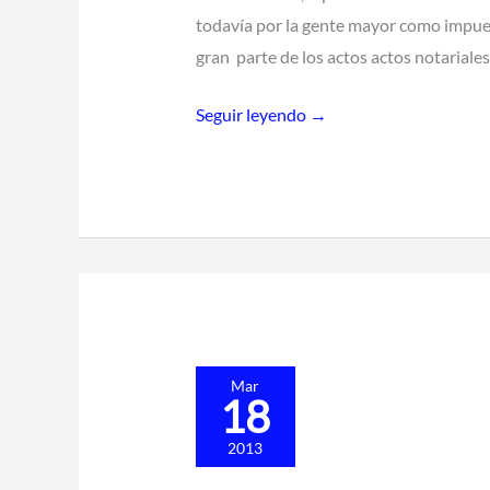
todavía por la gente mayor como impues
HIPOTECARIOS
gran parte de los actos actos notariales
Seguir leyendo →
Sobre
Mar
18
la
Sentencia
2013
del