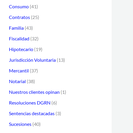
d
Consumo
(41)
r
e
Contratos
(25)
:
c
Familia
(43)
o
Fiscalidad
(32)
r
Hipotecario
(19)
r
Jurisdicción Voluntaria
(13)
e
Mercantil
(37)
o
e
Notarial
(38)
l
Nuestros clientes opinan
(1)
e
Resoluciones DGRN
(6)
c
Sentencias destacadas
(3)
t
Sucesiones
(40)
r