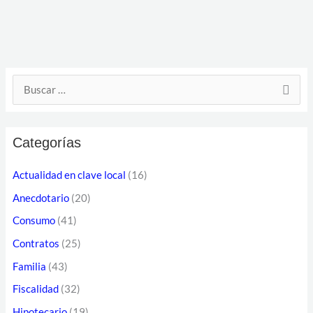
D
B
i
u
r
s
e
Categorías
c
c
a
Actualidad en clave local
(16)
c
r
Anecdotario
(20)
i
p
ó
Consumo
(41)
o
n
Contratos
(25)
r
d
Familia
(43)
:
e
Fiscalidad
(32)
c
Hipotecario
(19)