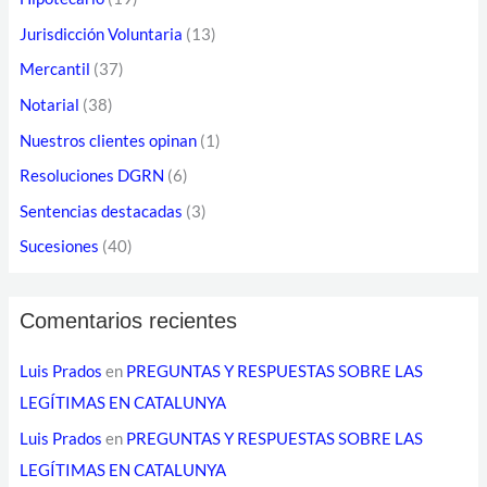
o
Jurisdicción Voluntaria
(13)
r
Mercantil
(37)
r
Notarial
(38)
e
o
Nuestros clientes opinan
(1)
e
Resoluciones DGRN
(6)
l
Sentencias destacadas
(3)
e
Sucesiones
(40)
c
t
Comentarios recientes
r
ó
Luis Prados
en
PREGUNTAS Y RESPUESTAS SOBRE LAS
n
LEGÍTIMAS EN CATALUNYA
i
Luis Prados
en
PREGUNTAS Y RESPUESTAS SOBRE LAS
c
LEGÍTIMAS EN CATALUNYA
o