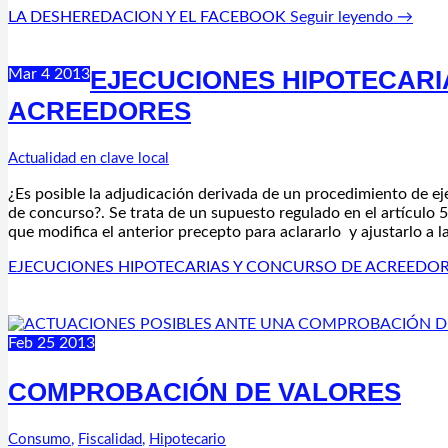
LA DESHEREDACION Y EL FACEBOOK
Seguir leyendo →
EJECUCIONES HIPOTECARI
Mar
4
2013
ACREEDORES
Actualidad en clave local
¿Es posible la adjudicación derivada de un procedimiento de ej
de concurso?. Se trata de un supuesto regulado en el artículo 
que modifica el anterior precepto para aclararlo y ajustarlo a l
EJECUCIONES HIPOTECARIAS Y CONCURSO DE ACREEDO
Feb
25
2013
COMPROBACIÓN DE VALORES
Consumo
,
Fiscalidad
,
Hipotecario