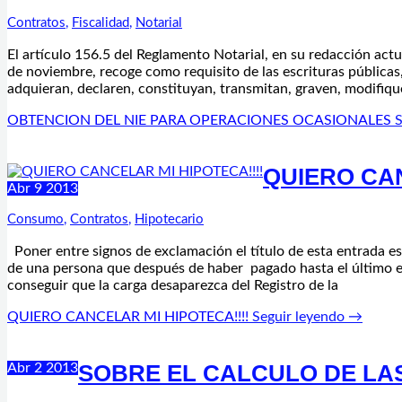
Contratos
,
Fiscalidad
,
Notarial
El artículo 156.5 del Reglamento Notarial, en su redacción ac
de noviembre, recoge como requisito de las escrituras públicas,
adquieran, declaren, constituyan, transmitan, graven, modifiqu
OBTENCION DEL NIE PARA OPERACIONES OCASIONALES
S
QUIERO CAN
Abr
9
2013
Consumo
,
Contratos
,
Hipotecario
Poner entre signos de exclamación el título de esta entrada 
de una persona que después de haber pagado hasta el último e
conseguir que la carga desaparezca del Registro de la
QUIERO CANCELAR MI HIPOTECA!!!!
Seguir leyendo →
SOBRE EL CALCULO DE LAS
Abr
2
2013