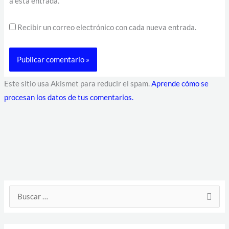
a esta entrada.
Recibir un correo electrónico con cada nueva entrada.
Este sitio usa Akismet para reducir el spam.
Aprende cómo se
procesan los datos de tus comentarios.
D
B
i
u
r
s