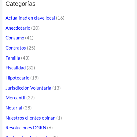
e
Categorías
c
c
a
Actualidad en clave local
(16)
c
r
Anecdotario
(20)
i
p
ó
Consumo
(41)
o
n
Contratos
(25)
r
d
Familia
(43)
:
e
Fiscalidad
(32)
c
Hipotecario
(19)
o
Jurisdicción Voluntaria
(13)
r
Mercantil
(37)
r
Notarial
(38)
e
o
Nuestros clientes opinan
(1)
e
Resoluciones DGRN
(6)
l